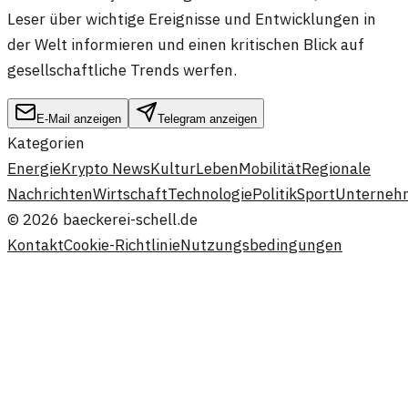
Leser über wichtige Ereignisse und Entwicklungen in
der Welt informieren und einen kritischen Blick auf
gesellschaftliche Trends werfen.
E-Mail anzeigen
Telegram anzeigen
Kategorien
Energie
Krypto News
Kultur
Leben
Mobilität
Regionale
Nachrichten
Wirtschaft
Technologie
Politik
Sport
Unterneh
©
2026
baeckerei-schell.de
Kontakt
Cookie-Richtlinie
Nutzungsbedingungen