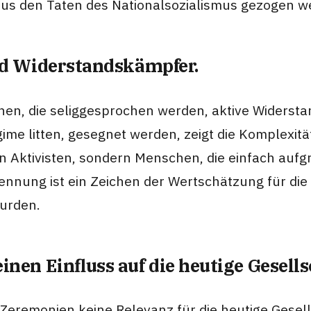
 aus den Taten des Nationalsozialismus gezogen 
nd Widerstandskämpfer.
rsonen, die seliggesprochen werden, aktive Wider
ime litten, gesegnet werden, zeigt die Komplexität
 Aktivisten, sondern Menschen, die einfach aufg
nnung ist ein Zeichen der Wertschätzung für die
wurden.
en Einfluss auf die heutige Gesells
he Zeremonien keine Relevanz für die heutige Gese