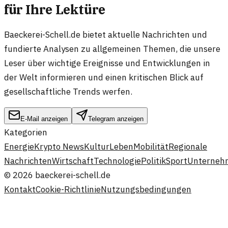
für Ihre Lektüre
Baeckerei-Schell.de bietet aktuelle Nachrichten und
fundierte Analysen zu allgemeinen Themen, die unsere
Leser über wichtige Ereignisse und Entwicklungen in
der Welt informieren und einen kritischen Blick auf
gesellschaftliche Trends werfen.
E-Mail anzeigen
Telegram anzeigen
Kategorien
Energie
Krypto News
Kultur
Leben
Mobilität
Regionale
Nachrichten
Wirtschaft
Technologie
Politik
Sport
Unterneh
©
2026
baeckerei-schell.de
Kontakt
Cookie-Richtlinie
Nutzungsbedingungen